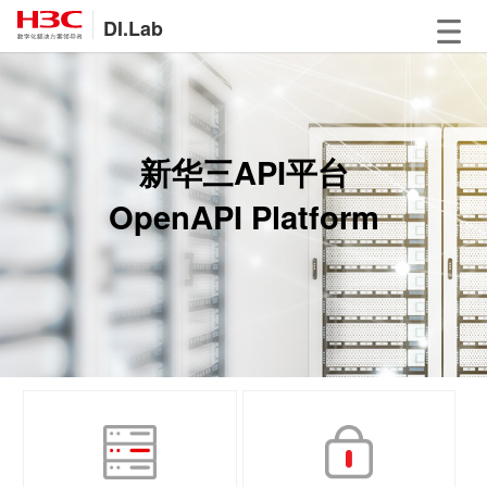
DI.Lab
新华三API平台
OpenAPI Platform